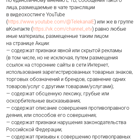
по единоличному мнению Е ТВ, сообщения такого
лица, размещаемые в чате трансляции
в видеохостинге YouTube
(
https://www.youtube.com/@TelekanalE
) или же в группе
вКонтакте (
https://vk.com/channel_etv
) равно любые
иные материалы, размещенные таким лицом
на странице Акции:
— содержат признаки явной или скрытой рекламы
(в том числе, но не исключая, путем размещения
ссылок на сторонние сайты в сети Интернет,
использования зарегистрированных товарных знаков,
торговых обозначений и брендов, сравнение одних
товаров/услуг с другими товарами/услугами);
— содержат обсценную лексику, грубые или
оскорбительные высказывания;
— содержат описание совершения противоправного
деяния, или способов его совершения;
— содержат признаки нарушения законодательства
Российской Федерации;
— содержат призывы к совершению противоправных